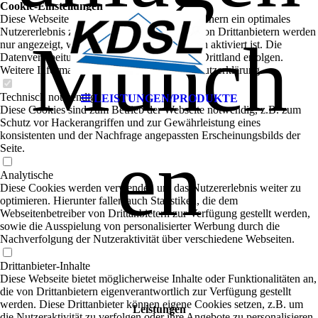
Cookie-Einstellungen
Diese Webseite verwendet Cookies, um Besuchern ein optimales
Nutzererlebnis zu bieten. Bestimmte Inhalte von Drittanbietern werden
Münch
nur angezeigt, wenn die entsprechende Option aktiviert ist. Die
Datenverarbeitung kann dann auch in einem Drittland erfolgen.
Weitere Informationen hierzu in der Datenschutzerklärung.
Technisch notwendige
LEISTUNGEN/PRODUKTE
Diese Cookies sind zum Betrieb der Webseite notwendig, z.B. zum
Schutz vor Hackerangriffen und zur Gewährleistung eines
konsistenten und der Nachfrage angepassten Erscheinungsbilds der
en
Seite.
Analytische
Diese Cookies werden verwendet, um das Nutzererlebnis weiter zu
optimieren. Hierunter fallen auch Statistiken, die dem
Webseitenbetreiber von Drittanbietern zur Verfügung gestellt werden,
sowie die Ausspielung von personalisierter Werbung durch die
Nachverfolgung der Nutzeraktivität über verschiedene Webseiten.
Drittanbieter-Inhalte
Diese Webseite bietet möglicherweise Inhalte oder Funktionalitäten an,
die von Drittanbietern eigenverantwortlich zur Verfügung gestellt
werden. Diese Drittanbieter können eigene Cookies setzen, z.B. um
Leistungen
die Nutzeraktivität zu verfolgen oder ihre Angebote zu personalisieren